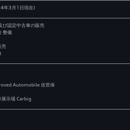
24年3月1日現在)
車及び認定中古車の販売
 整備
販売
険
proved Automobile 佐世保
示場 Carbig