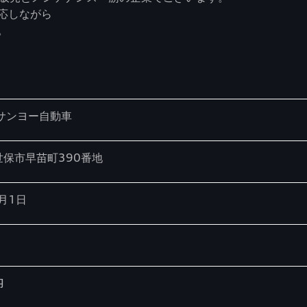
応しながら
。
サンヨー自動車
保市早苗町390番地
7月1日
円