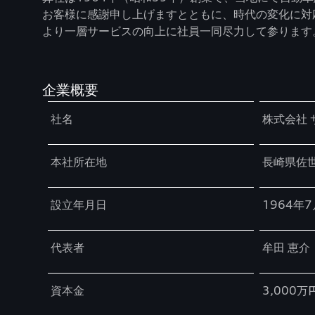
お客様に感謝申し上げますとともに、時代の変化に対
より一層サービスの向上に社員一同尽力して参ります
企業概要
Table
社名
株式会社 
本社所在地
長崎県佐世
設立年月日
1964年
代表者
牟田 恵介
資本金
3,000万